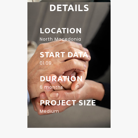
DETAILS
LOCATION
North Macedonia
START DATA
01.09.
DURATION
6 months
PROJECT SIZE
Medium