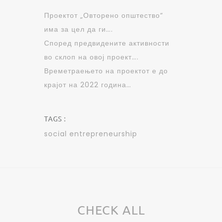
Проектот „Овторено општество“
има за цел да ги….
Според предвидените активности
во склоп на овој проект….
Времетраењето на проектот е до
крајот на 2022 година…
TAGS :
social entrepreneurship
CHECK ALL