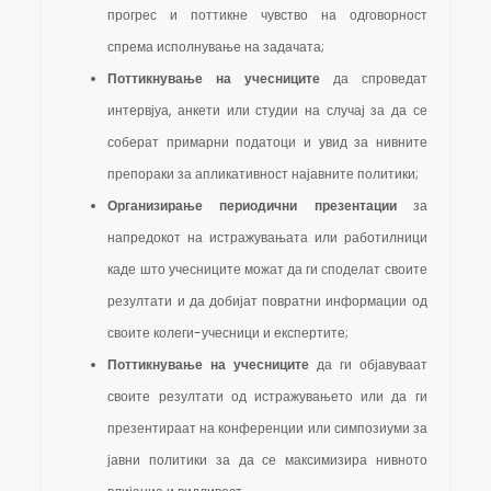
прогрес и поттикне чувство на одговорност
спрема исполнување на задачата;
Поттикнување на учесниците
да спроведат
интервјуа, анкети или студии на случај за да се
соберат примарни податоци и увид за нивните
препораки за апликативност најавните политики;
Организирање периодични презентации
за
напредокот на истражувањата или работилници
каде што учесниците можат да ги споделат своите
резултати и да добијат повратни информации од
своите колеги-учесници и експертите;
Поттикнување на учесниците
да ги објавуваат
своите резултати од истражувањето или да ги
презентираат на конференции или симпозиуми за
јавни политики за да се максимизира нивното