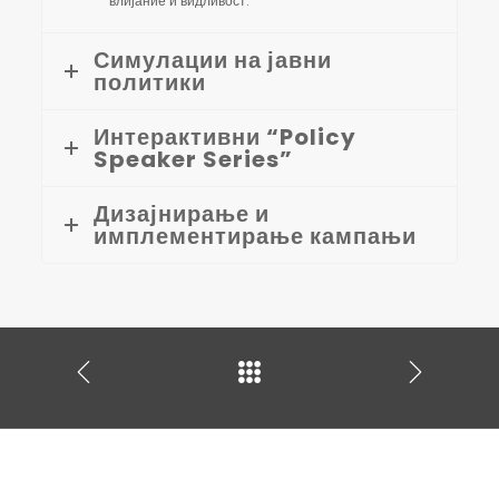
влијание и видливост.
Симулации на јавни
политики
Интерактивни “Policy
Speaker Series”
Дизајнирање и
имплементирање кампањи