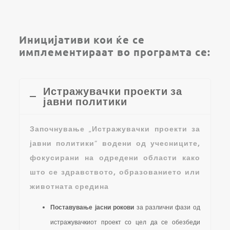
Иницијативи кои ќе се
имплементираат во програмта се:
Истражувачки проекти за
јавни политики
Започнување
„
Истражувачки проекти за
јавни
политики
“
водени од учесниците,
фокусирани на одредени области како
што се здравството, образованието или
животната средина
Поставување јасни рокови
за различни фази од
истражувачкиот проект со цел да се обезбеди