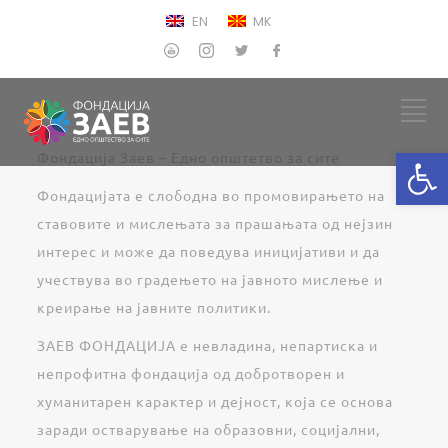
EN
MK
Open
Фондација Заев – Едно општетво за сите
Фондацијата е слободна во промовирањето на
ставовите и мислењата за прашањата од нејзин
интерес и може да поведува иницијативи и да
учествува во градењето на јавното мислење и
креирање на јавните политики.
ЗАЕВ ФОНДАЦИЈА е невладина, непартиска и
непрофитна фондација од добротворен и
хуманитарен карактер и дејност, која се основа
заради остварување на образовни, социјални,