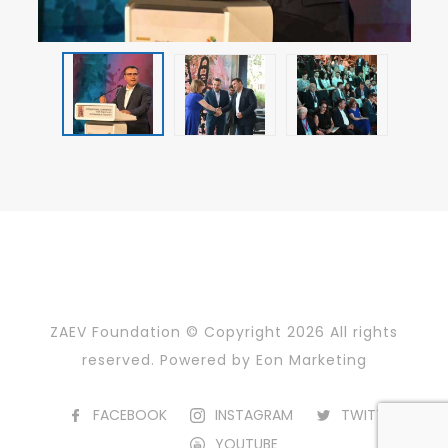
ZAEV Foundation © Copyright
2026 All rights
reserved. Powered by
Eon Marketing
FACEBOOK
INSTAGRAM
TWITTER
YOUTUBE