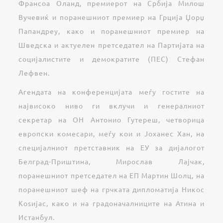
Франсоа Оланд, премиерот на Србија Милош
Вучевиќ и поранешниот премиер на Грција Џорџ
Папандреу, како и поранешниот премиер на
Шведска и актуелен претседател на Партијата на
социјалистите и демократите (ПЕС) Стефан
Лефвен.
Агендата на конференцијата меѓу гостите на
највисоко ниво ги вклучи и генералниот
секретар на ОН Антонио Гутереш, четворица
европски комесари, меѓу кои и Јоханес Хан, на
специјалниот претставник на ЕУ за дијалогот
Белград-Приштина, Мирослав Лајчак,
поранешниот претседател на ЕП Мартин Шолц, на
поранешниот шеф на грчката дипломатија Никос
Коѕијас, како и на градоначалниците на Атина и
Истанбул.