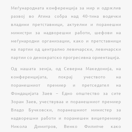
Меѓународната конференција за мир и одржлив
развој во Атина собра над 40-тина водечки
владини претставници, актуелни и поранешни
министри за надворешни работи, шефови на
меѓународни организации, како и претставници
на партии од централно левичарски, левичарски
партии со демократско прогресивна ориентација.
Од нашата земја, од Северна Македонија, на
конференцијата, покрај учеството на
поранешниот премиер и претседател на
Фондацијата Заев – Едно општество за сите
Зоран Заев, учествуваа и поранешниот премиер
Владо Бучковски, поранешниот министер за
надворешни работи и поранешен вицепремиер
Никола Димитров, Венко Филипче како