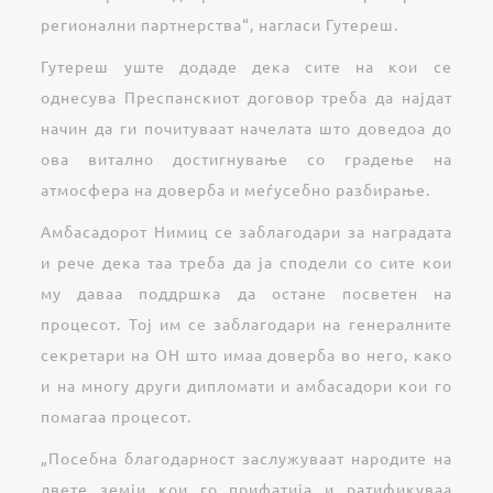
регионални партнерства“, нагласи Гутереш.
Гутереш уште додаде дека сите на кои се
однесува Преспанскиот договор треба да најдат
начин да ги почитуваат начелата што доведоа до
ова витално достигнување со градење на
атмосфера на доверба и меѓусебно разбирање.
Амбасадорот Нимиц се заблагодари за наградата
и рече дека таа треба да ја сподели со сите кои
му даваа поддршка да остане посветен на
процесот. Тој им се заблагодари на генералните
секретари на ОН што имаа доверба во него, како
и на многу други дипломати и амбасадори кои го
помагаа процесот.
„Посебна благодарност заслужуваат народите на
двете земји кои го прифатија и ратификуваа