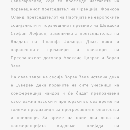
Сакеларопулу, која ги проследи настапите на
поранешниот претседател на Франција, Франсоа
Оланд, претседателот на Партијата на европските
социјалисти и поранешниот премиер на Шведска
Стефан Лефвен, заменичката претседателка на
Владата на Шпанија Јоланда Диаз, како и
поранешните премиери и креатори на
Преспанскиот договор Алексис Ципрас и Зоран
Заев.
На оваа завршна сесија Зоран Заев истакна дека
е „уверен дека пораките на сите учесници на
конференција наидоа и ќе бидат препознаени
како важни насоки и препораки во ова време на
големи предизвици за прогресивните општества
и поединци. За време на овие два дена на
конференцијата видовме плејада на