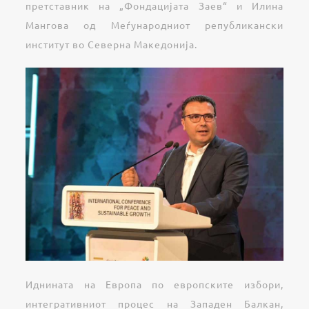
претставник на „Фондацијата Заев“ и Илина
Мангова од Меѓународниот републикански
институт во Северна Македонија.
Иднината на Европа по европските избори,
интегративниот процес на Западен Балкан,