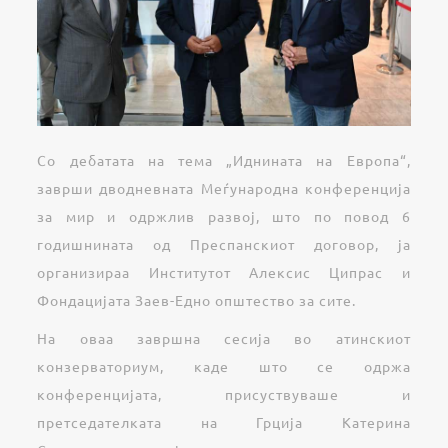
Со дебатата на тема „Иднината на Европа“,
заврши дводневната Меѓународна конференција
за мир и одржлив развој, што по повод 6
годишнината од Преспанскиот договор, ја
организираа Институтот Алексис Ципрас и
Фондацијата Заев-Едно општество за сите.
На оваа завршна сесија во атинскиот
конзерваториум, каде што се одржа
конференцијата, присуствуваше и
претседателката на Грција Катерина