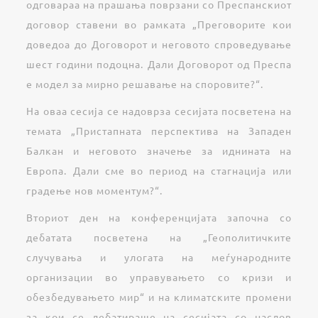
одговараа на прашања поврзани со Преспанскиот
договор ставени во рамката „Преговорите кои
доведоа до Договорот и неговото спроведување
шест години подоцна. Дали Договорот од Преспа
е модел за мирно решавање на споровите?“.
На оваа сесија се надоврза сесијата посветена на
темата „Пристапната перспектива на Западен
Балкан и неговото значење за иднината на
Европа. Дали сме во период на стагнација или
градење нов моментум?“.
Вториот ден на конференцијата започна со
дебатата посветена на „Геополитичките
случувања и улогата на меѓународните
организации во управувањето со кризи и
обезбедувањето мир“ и на климатските промени
за кои се дебатираше на сесијата со наслов