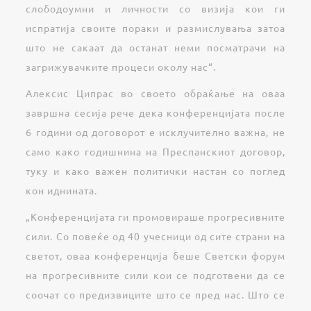
слободоумни и личности со визија кои ги
испратија своите пораки и размислувања затоа
што не сакаат да останат неми посматрачи на
загрижувачките процеси околу нас“.
Алексис Ципрас во своето обраќање на оваа
завршна сесија рече дека конференцијата после
6 години од договорот е исклучително важна, не
само како годишнина на Преспанскиот договор,
туку и како важен политички настан со поглед
кон иднината.
„Конференцијата ги промовираше прогресивните
сили. Со повеќе од 40 учесници од сите страни на
светот, оваа конференција беше Светски форум
на прогресивните сили кои се подготвени да се
соочат со предизвиците што се пред нас. Што се