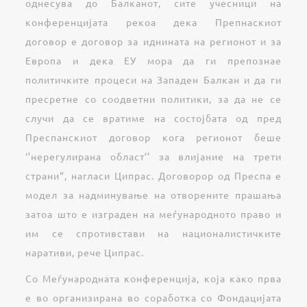
однесува до Балканот, сите учесници на
конференцијата рекоа дека Препнаскиот
договор е договор за иднината на регионот и за
Европа и дека ЕУ мора да ги препознае
политичките процеси на Западен Балкан и да ги
пресретне со соодветни политики, за да не се
случи да се вратиме на состојбата од пред
Преспанскиот договор кога регионот беше
‘’нерегулирана област’’ за влијание на трети
страни“, нагласи Ципрас. Договорор од Преспа е
модел за надминување на отворените прашања
затоа што е изграден на меѓународното право и
им се спротивстави на националистичките
наративи, рече Ципрас.
Со Меѓународната конференција, која како прва
е во организирана во соработка со Фондацијата