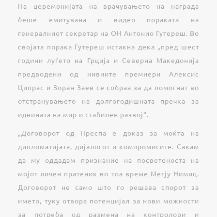
На церемонијата на врачувањето на награда
беше емитувана и видео пораката на
генералниот секретар на ОН Антонио Гутереш. Во
својата порака Гутереш истакна дека „пред шест
години луѓето на Грција и Северна Македонија
предводени од нивните премиери Алексис
Ципрас и Зоран Заев се собраа за да помогнат во
отстранувањето на долгогодишната пречка за
иднината на мир и стабилен развој“.
„Договорот од Преспа е доказ за моќта на
дипломатијата, дијалогот и компромисите. Сакам
да му оддадам признание на посветеноста на
мојот личен пратеник во тоа време Метју Нимиц.
Договорот не само што го решава спорот за
името, туку отвора потенцијал за нови можности
за потреба од размена на контролори и