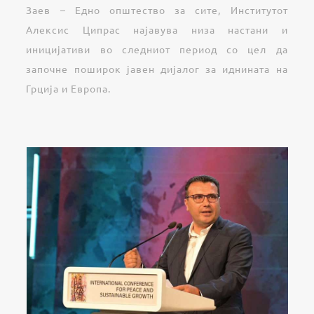
Заев – Едно општество за сите, Институтот
Алексис Ципрас најавува низа настани и
иницијативи во следниот период со цел да
започне поширок јавен дијалог за иднината на
Грција и Европа.