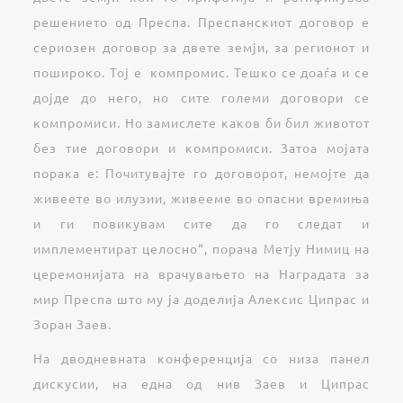
решението од Преспа. Преспанскиот договор е
сериозен договор за двете земји, за регионот и
пошироко. Тој е компромис. Тешко се доаѓа и се
дојде до него, но сите големи договори се
компромиси. Но замислете каков би бил животот
без тие договори и компромиси. Затоа мојата
порака е: Почитувајте го договорот, немојте да
живеете во илузии, живееме во опасни времиња
и ги повикувам сите да го следат и
имплементират целосно“, порача Метју Нимиц на
церемонијата на врачувањето на Наградата за
мир Преспа што му ја доделија Алексис Ципрас и
Зоран Заев.
На дводневната конференција со низа панел
дискусии, на една од нив Заев и Ципрас