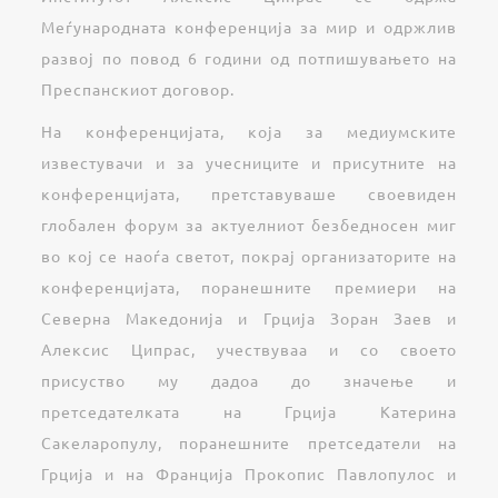
Меѓународната конференција за мир и одржлив
развој по повод 6 години од потпишувањето на
Преспанскиот договор.
На конференцијата, која за медиумските
известувачи и за учесниците и присутните на
конференцијата, претставуваше своевиден
глобален форум за актуелниот безбедносен миг
во кој се наоѓа светот, покрај организаторите на
конференцијата, поранешните премиери на
Северна Македонија и Грција Зоран Заев и
Алексис Ципрас, учествуваа и со своето
присуство му дадоа до значење и
претседателката на Грција Катерина
Сакеларопулу, поранешните претседатели на
Грција и на Франција Прокопис Павлопулос и