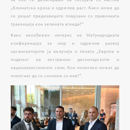
„Климатска криза и одржлив раст. Како може да
се решат предизвиците поврзани со правичната
транзиција кон зелената агенда?“
Како неизбежен интерес на Меѓународната
конференција за мир и одржлив развој
организаторите ја вклучија и темата „Европа и
подемот на екстремно десничарските и
националистичките сили. Кои политики можат да
помогнат да се соочиме со нив?“.