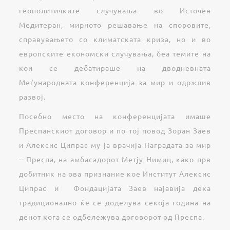
геополитичките случувања во Источен
Медитеран, мирното решавање на споровите,
справувањето со климатската криза, но и во
европските економски случувања, беа темите на
кои се дебатираше на дводневната
Меѓународната конференција за мир и одржлив
развој.
Посебно место на конференцијата имаше
Преспанскиот договор и по тој повод Зоран Заев
и Алексис Ципрас му ја врачија Наградата за мир
– Преспа, на амбасадорот Метју Нимиц, како прв
добитник на ова признание кое Институт Алексис
Ципрас и Фондацијата Заев најавија дека
традиционално ќе се доделува секоја година на
денот кога се одбележува договорот од Преспа.