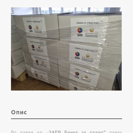
Опис
Во рамки на
„ЗАЕВ Банка за храна“
преку