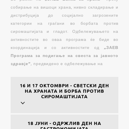
собирање на вишоци храна, нивно складирање и
дистрибуција до социјално загрозените
категории на граѓани во борбата против
сиромаштијата и гладот. Одбележувањето на
активностите во оваа програма ќе биде во
координација и со активностите од
„ЗАЕВ
Програма за подигање на свеста за јавното
здравје“
, предвидено е одбележување на
16 И 17 ОКТОМВРИ - СВЕТСКИ ДЕН
НА ХРАНАТА И БОРБА ПРОТИВ
СИРОМАШТИЈАТА
18 ЈУНИ - ОДРЖЛИВ ДЕН НА
ГАСТРОНОМИЈАТА