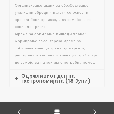
Организирање акции за обезбедување
училишни оброци и пакети со основни
прехранбени производи за семејства во
социјален ризик.
Мрежа за собирање вишоци храна:
Формирање волонтерска мрежа за
собирање вишоци храна од маркети,
ресторани и настани и нивна дистрибуција
до семејства на кои им е потребна помош.
Одржливиот ден на
гастрономијата (18 Јуни)