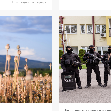
Погледни галерија
Ви ја претставуваме тр