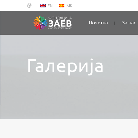
EN
MK
Почетна
За нас
Галерија