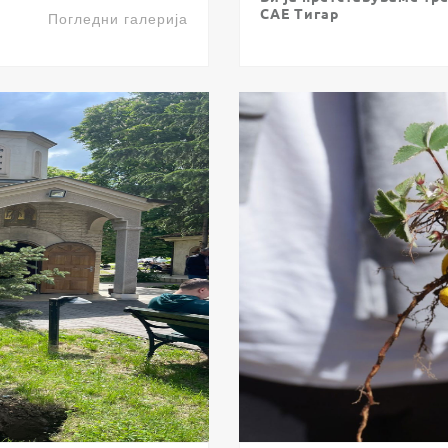
САЕ Тигар
Погледни галерија