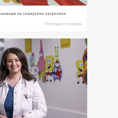
оизводи за социјално загрозени
Погледни галерија