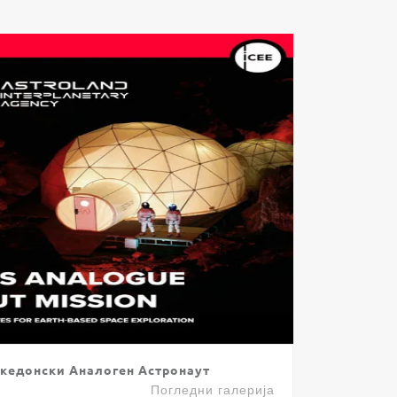
кедонски Аналоген Астронаут
Погледни галерија