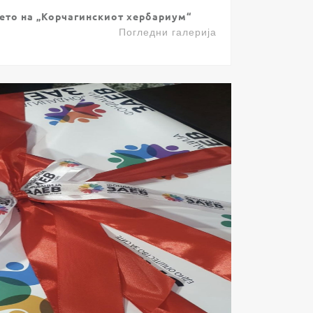
то на „Корчагинскиот хербариум“
Погледни галерија