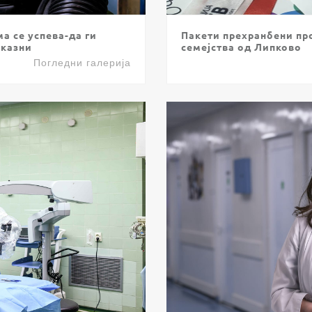
а се успева-да ги
Пакети прехранбени пр
иказни
семејства од Липково
Погледни галерија