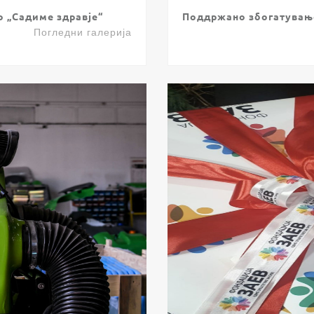
о „Садиме здравје“
Поддржано збогатување
Погледни галерија