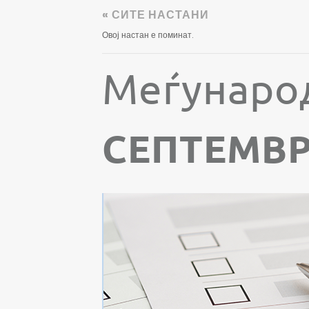
« СИТЕ НАСТАНИ
Овој настан е поминат.
Меѓународ
СЕПТЕМВРИ