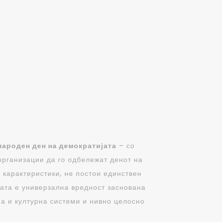
народен ден на демократијата
– со
организации да го одбележат денот на
 карактеристики, не постои единствен
јата е универзална вредност заснована
на и културна системи и нивно целосно