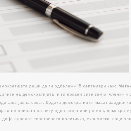
емократијата реши да ги одбележи 15 септември како
Меѓу
ипите на демократијата и ги покани сите земји-членки и 
дигање јавна свест. Додека демократиите имаат заеднички
јата не припаѓа на ниту една земја или регион, демократи
о да ја одредат сопствената политичка, економска, социјал