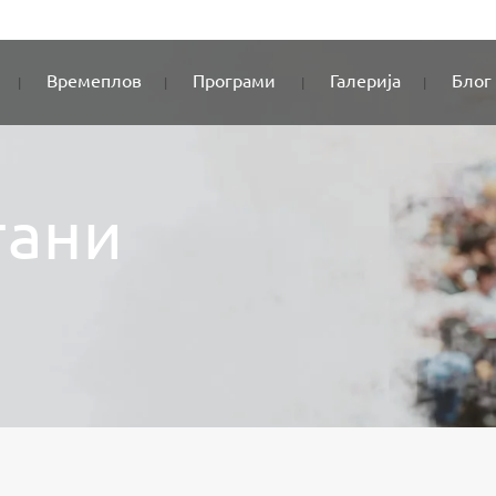
Времеплов
Програми
Галерија
Блог
тани