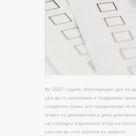
Во 2007 година, Меѓународен ден на д
цел да ги промовира и поддржува принц
соодветен начин што придонесува за по
модел на демократија и дека демократи
на слободно изразената волја на луѓет
учество во сите аспекти на животот.