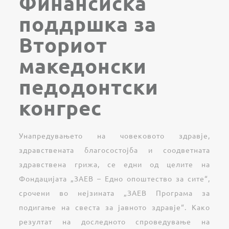
Финансиска
поддршка за
Вториот
македонски
педодонтски
конгрес
Унапредувањето на човековото здравје,
здравствената благосостојба и соодветната
здравствена грижа, се едни од целите на
Фондацијата „ЗАЕВ – Едно опоштество за сите“,
срочени во нејзината „ЗАЕВ Програма за
подигање на свеста за јавното здравје“. Како
резултат на доследното спроведување на