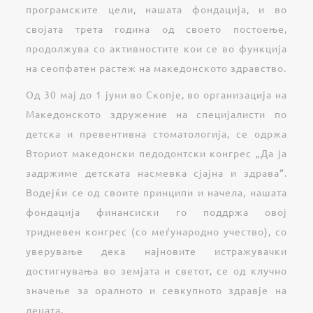
програмските цели, нашата фондација, и во
својата трета година од своето постоење,
продолжува со активностите кои се во функција
на сеопфатен растеж на македонското здравство.
Од 30 мај до 1 јуни во Скопје, во организација на
Македонското здружение на специјалисти по
детска и превентивна стоматологија, се одржа
Вториот македонски педодонтски конгрес „Да ја
задржиме детската насмевка сјајна и здрава“.
Водејќи се од своите принципи и начела, нашата
фондација финансиски го поддржа овој
тридневен конгрес (со меѓународно учество), со
уверување дека најновите истражувачки
достигнувања во земјата и светот, се од клучно
значење за оралното и севкупното здравје на
децата.