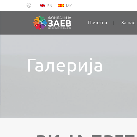
EN
MK
Почетна
За нас
Галерија