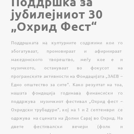
Поддршка за
јубилејниот 30
„Охрид Фест“
Поддршката на културните содржини кои го
збогатуваат, промовираат и афирмираат
македонското творештво, меѓу кое е и
музичкото, остануваат во фокусот на
програмските активности на Фондацијата „ЗАЕВ –
Едно општество за сите“. Како резултат на тоа,
нашата фондација годинава финансиски го
поддржува музичкиот фестивал „Охрид фест –
Охридски трубадури“, кој на 1 и 2 септември се
одржува на сцената на Долни Сарај во Охрид. На
двете фестивалски вечери (фолк и