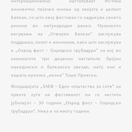
интернационална) настапуваат 40-тина
еминентни пејачки имиња од земјата и целиот
Балкан, со што овој фестивал го задржува своето
реноме во меѓународни рамки. Музичкото
негување на „Отворен Балкан“ заслужува
поддршка, почит и внимание, како што заслужува
и „Охрид фест – Охридски трубадури“ на кој во
изминатите три децении настапиле бројни
македонски и балкански ѕвезди, меѓу кои и
нашата музичка „икона“ Тоше Проески.
Фондацијата „ЗАЕВ – Едно општество за сите“ на
првите луѓе на фестивалот им го честита
јубилејот – 30 години „Охрид фест – Охридски
трубадури“. Нека е за многу години.