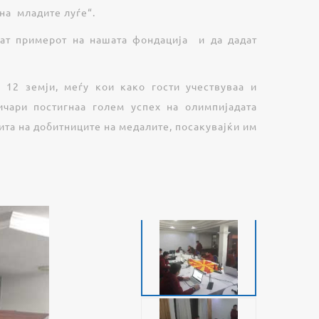
на младите луѓе“.
дат примерот на нашата фондација и да дадат
12 земји, меѓу кои како гости учествуваа и
ичари постигнаа голем успех на олимпијадата
ита на добитниците на медалите, посакувајќи им