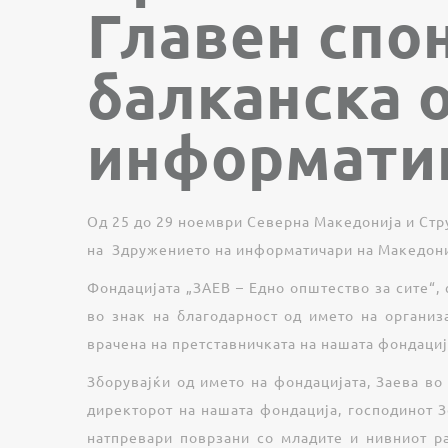
Главен спон
балканска 
информати
Од 25 до 29 ноември Северна Македонија и Стр
на Здружението на информатичари на Македони
Фондацијата „ЗАЕВ – Едно општество за сите“,
во знак на благодарност од името на органи
врачена на претставничката на нашата фондациј
Зборувајќи од името на фондацијата, Заева в
директорот на нашата фондација, господинот З
натпревари поврзани со младите и нивниот ра