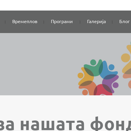
Времеплов
Програми
Галерија
Блог
за нашата фонд