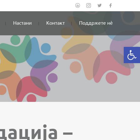
Настани
Контакт
Поддржете нè
Open
ација –