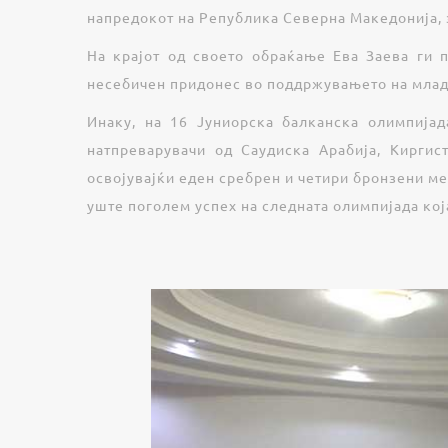
напредокот на Република Северна Македонија, з
На крајот од своето обраќање Ева Заева ги 
несебичен придонес во поддржувањето на млад
Инаку, на 16 Јуниорска балканска олимпија
натпреварувачи од Саудиска Арабија, Киргис
освојувајќи еден сребрен и четири бронзени ме
уште поголем успех на следната олимпијада кој