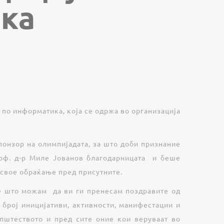
ска
по информатика, која се одржа во организација
понзор на олимпијадата, за што доби признание
роф. д-р Миле Јованов благодарницата и беше
 свое обраќање пред присутните.
 е што можам да ви ги пренесам поздравите од
 број иницијативи, активности, манифестации и
општеството и пред сите оние кои веруваат во