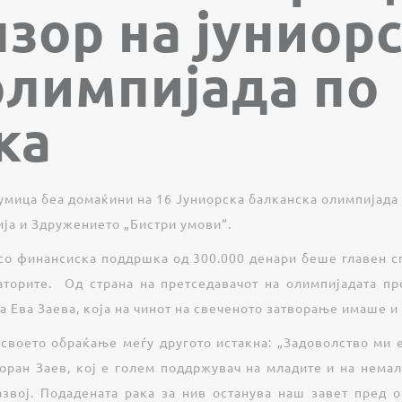
зор на јуниор
олимпијада по
ка
умица беа домаќини на 16 Јуниорска балканска олимпијада 
ја и Здружението „Бистри умови“.
 со финансиска поддршка од 300.000 денари беше главен с
заторите. Од страна на претседавачот на олимпијадата п
а Ева Заева, која на чинот на свеченото затворање имаше и
о своето обраќање меѓу другото истакна: „Задоволство ми
оран Заев, кој е голем поддржувач на младите и на немал
звој. Подадената рака за нив останува наш завет пред 