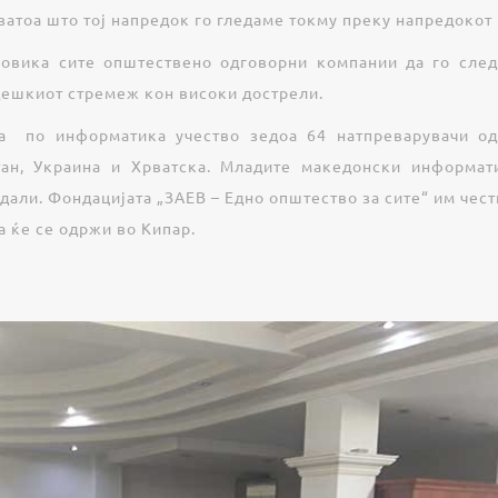
атоа што тој напредок го гледаме токму преку напредокот 
повика сите општествено одговорни компании да го сле
ешкиот стремеж кон високи дострели.
да по информатика учество зедоа 64 натпреварувачи од 
тан, Украина и Хрватска. Младите македонски информат
дали. Фондацијата „ЗАЕВ – Едно општество за сите“ им чест
а ќе се одржи во Кипар.