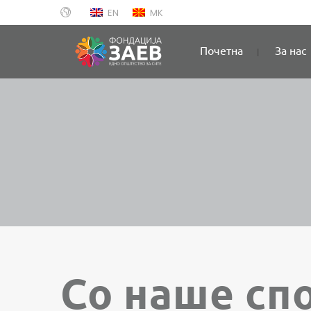
EN
MK
Почетна
За нас
Со наше сп