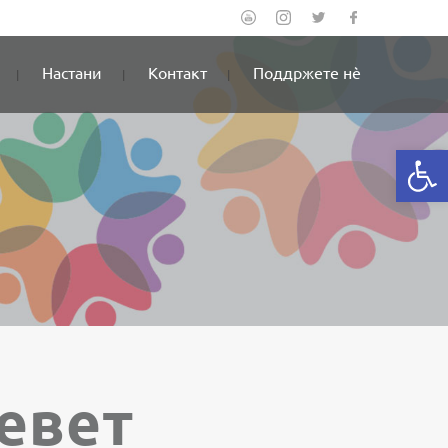
Настани
Контакт
Поддржете нè
Open
девет