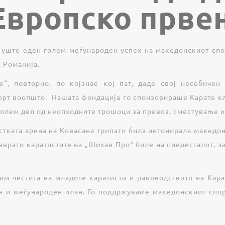
Европско прве
 уште еден голем меѓународен успех на македонскиот спор
, Романија.
“, повторно, по којзнае кој пат, даде свој несебичен
орт воопшто. Нашата фондација го спонзорираше Карате кл
олем дел од неопходните трошоци за превоз, сместување и 
стката арена на Ковасана трипати била интонирала македо
аврати каратистите на „Шихан Про“ биле на пиедесталот, 
им честита на младите каратисти и раководството на Кар
н и меѓународен план. Го поддржуваме македонскиот спор