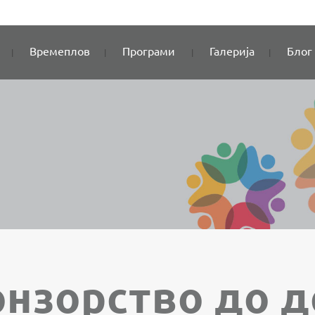
Времеплов
Програми
Галерија
Блог
онзорство до 