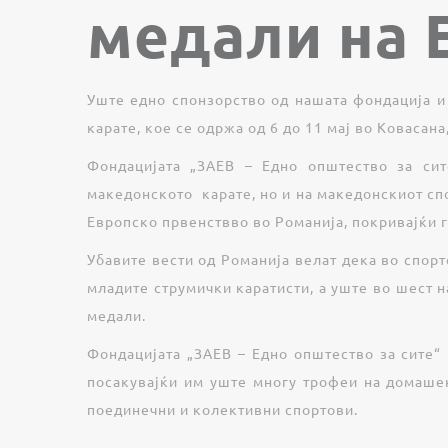
медали на 
Уште едно спонзорство од нашата фондација и
карате, кое се одржа од 6 до 11 мај во Ковасана
Фондацијата „ЗАЕВ – Едно општество за сите
македонското карате, но и на македонскиот сп
Европско првенствво во Романија, покривајќи г
Убавите вести од Романија велат дека во спорт
младите струмички каратисти, а уште во шест н
медали.
Фондацијата „ЗАЕВ – Едно општество за сите“ 
посакувајќи им уште многу трофеи на домаше
поединечни и колективни спортови.