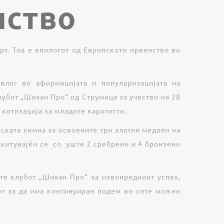
нство
т. Тоа е епилогот од Европското првенство во
 влог во афирмацијата и популаризацијата на
убот „Шихан Про“ од Струмица за учество на 28
котизација за младите каратисти.
нската химна за освоените три златни медали на
закитувајќи се со уште 2 сребрени и 4 бронзени
ате клубот „Шихан Про“ за извонредниот успех,
т за да има континуиран подем во сите можни