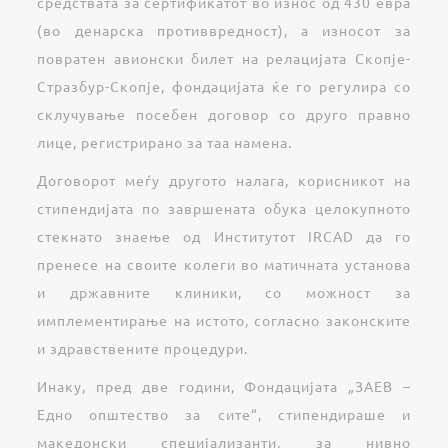
средствата за сертификатот во износ од 430 евра
(во денарска противвредност), а износот за
повратен авионски билет на релацијата Скопје-
Стразбур-Скопје, фондацијата ќе го регулира со
склучување посебен договор со друго правно
лице, регистрирано за таа намена.
Договорот меѓу другото налага, корисникот на
стипендијата по завршената обука целокупното
стекнато знаење од Институтот IRCAD да го
пренесе на своите колеги во матичната установа
и државните клиники, со можност за
имплементирање на истото, согласно законските
и здравствените процедури.
Инаку, пред две години, Фондацијата „ЗАЕВ –
Едно општество за сите“, стипендираше и
македонски специјализанти, за нивно