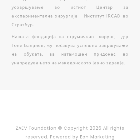
усовршување во истиот Центар за
експериментална хирургија – Институт IRCAD во
Стразбур.
Нашата фондација на струмичкиот хирург, д-р
Тони Балџиев, му посакува успешно завршување
на обуката, за натамошен придонес во
унапредувањето на македонското јавно здравје.
ZAEV Foundation © Copyright
2026 All rights
reserved. Powered by
Eon Marketing