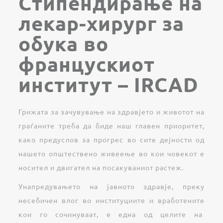
Стипендирање на
лекар-хирург за
обука во
францускиот
институт – IRCAD
Грижата за зачувување на здравјето и животот на
граѓаните треба да биде наш главен приоритет,
како предуслов за прогрес во сите дејности од
нашето општествено живеење во кои човекот е
носител и двигател на посакуваниот растеж.
Унапредувањето на јавното здравје, преку
несебичен влог во институциите и вработените
кои го сочинуваат, е една од целите на