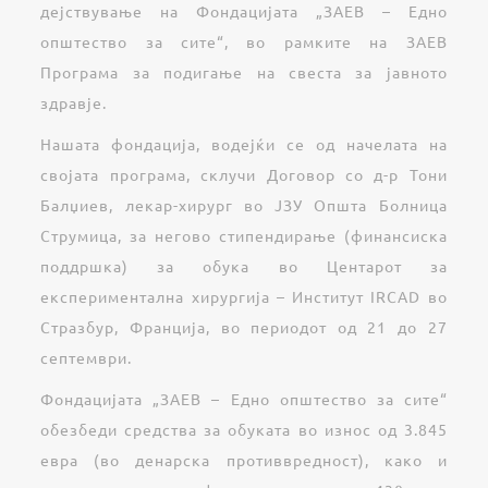
дејствување на Фондацијата „ЗАЕВ – Едно
општество за сите“, во рамките на ЗАЕВ
Програма за подигање на свеста за јавното
здравје.
Нашата фондација, водејќи се од начелата на
својата програма, склучи Договор со д-р Тони
Балџиев, лекар-хирург во ЈЗУ Општа Болница
Струмица, за негово стипендирање (финансиска
поддршка) за обука во Центарот за
експериментална хирургија – Институт IRCAD во
Стразбур, Франција, во периодот од 21 до 27
септември.
Фондацијата „ЗАЕВ – Едно општество за сите“
обезбеди средства за обуката во износ од 3.845
евра (во денарска противвредност), како и