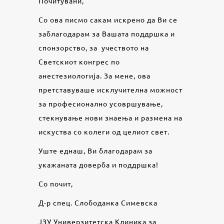
Почитувани,
Со ова писмо сакам искрено да Ви се
заблагодарам за Вашата поддршка и
спонзорство, за учеството на
Светскиот конгрес по
анестезиологија. За мене, ова
претставуваше исклучителна можност
за професионално усовршување,
стекнување нови знаења и размена на
искуства со колеги од целиот свет.
Уште еднаш, Ви благодарам за
укажаната доверба и поддршка!
Со почит,
Д-р спец. Слободанка Симевска
ЈЗУ Универзитетска Клиника за