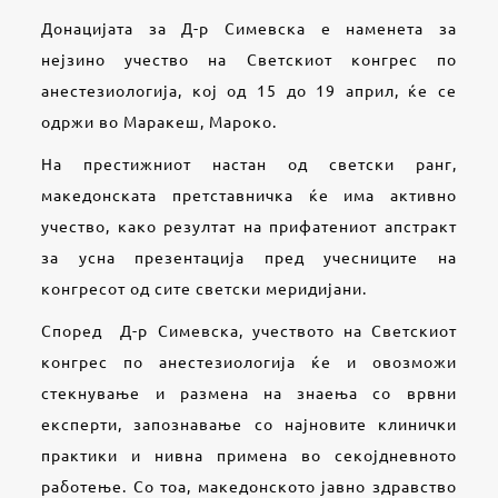
Донацијата за Д-р Симевска е наменета за
нејзино учество на Светскиот конгрес по
анестезиологија, кој од 15 до 19 април, ќе се
одржи во Маракеш, Мароко.
На престижниот настан од светски ранг,
македонската претставничка ќе има активно
учество, како резултат на прифатениот апстракт
за усна презентација пред учесниците на
конгресот од сите светски меридијани.
Според Д-р Симевска, учеството на Светскиот
конгрес по анестезиологија ќе и овозможи
стекнување и размена на знаења со врвни
експерти, запознавање со најновите клинички
практики и нивна примена во секојдневното
работење. Со тоа, македонското јавно здравство