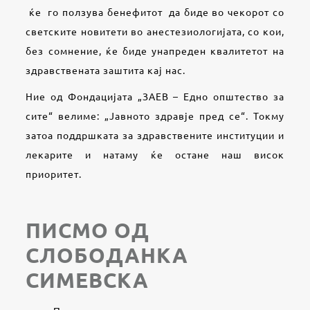
ќе го ползува бенефитот да биде во чекорот со
светските новитети во анестезиологијата, со кои,
без сомнение, ќе биде унапреден квалитетот на
здравствената заштита кај нас.
Ние од Фондацијата „ЗАЕВ – Едно општество за
сите“ велиме: „Јавното здравје пред се“. Токму
затоа поддршката за здравствените институции и
лекарите и натаму ќе остане наш висок
приоритет.
ПИСМО ОД
СЛОБОДАНКА
СИМЕВСКА