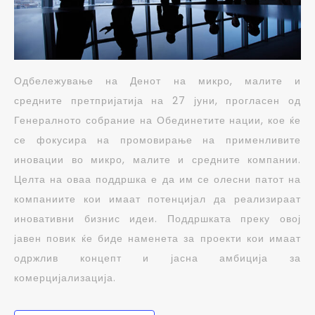
Одбележување на Денот на микро, малите и
средните претпријатија на 27 јуни, прогласен од
Генералното собрание на Обединетите нации, кое ќе
се фокусира на промовирање на применливите
иновации во микро, малите и средните компании.
Целта на оваа поддршка е да им се олесни патот на
компаниите кои имаат потенцијал да реализираат
иновативни бизнис идеи. Поддршката преку овој
јавен повик ќе биде наменета за проекти кои имаат
одржлив концепт и јасна амбиција за
комерцијализација.