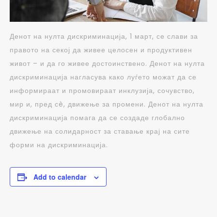
Денот на нулта дискриминација, 1 март, се слави за
правото на секој да живее целосен и продуктивен
живот – и да го живее достоинствено. Денот на нулта
дискриминација нагласува како луѓето можат да се
информираат и промовираат инклузија, сочувство,
мир и, пред сè, движење за промени. Денот на нулта
дискриминација помага да се создаде глобално
движење на солидарност за ставање крај на сите
форми на дискриминација.
Add to calendar