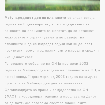
Меѓународниот ден на планината
се слави секоја
година на 11 декември за да се создаде свест за
важноста на планините за животот, да се истакнат
можностите и ограничувањата во развојот на
планините и да се изградат сојузи кои ќе донесат
позитивни промени за планинските народи и средини
низ целиот свет.
Генералното собрание на ОН ја прогласи 2002
година за Меѓународна година на планините на ОН, а
по тој повод, 11 декември, од 2003 година наваму, го
прогласи за Меѓународен ден на планината.
Организацијата за храна и земјоделство на ОН
(ФАО) ја координира годишната прослава на Денот
за да поттикне поголема свест за планинските