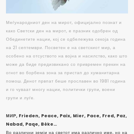
Меѓународниот ден на мирот, официјално познат и
како Светски ден на мирот, е празник одобрен од
Обединетите нации, кој се одбележува секоја година
на 21 септември. Посветен е на светскиот мир, а
особено на отсуството на војна и насилство, како што
може да биде предизвикано со привремен прекин на
огнот во борбена зона за пристап до хуманитарна
помош. Денот првпат беше прославен во 1981 година
и го чуваат многу нации, политички групи, воени
групи и луѓе.
МИР, Frieden, Peace, Paix, Mier, Pace, Fred, Paz,
Nabad, Paqe, B
éke…
Во различни земји на светот има различно име, но на