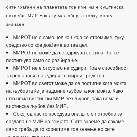
сите граѓани на планетата тоа име им е суштинска
потреба. МИР – колку мал збор, а толку многу
значаен.
МИРОТ не е само цел кон која се стремиме, туку
средство со кое доаѓаме до таа цел.
МИРОТ не може да се одржува со сила. Тој се
постигнува само со разбирање.
МИРОТ не е отсуство на судири. Тоа е способност
за решавање на судири со мирни средства.
МИРОТ во светот може да се постигне кога моќта
на љубовта ќе ја надмине љубовта кон моќта. Како
што нема вистински МИР без љубов, така нема и
вистинска љубов без МИР.
Секој од нас го поседува она што е потребно за
создавање МИР на земјата. Сите знаеме да сакаме,
само треба да го користиме тоа знаење во сите
аспекти на животот.