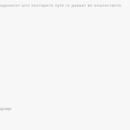
ридонесот што постарите луѓе го даваат во општеството.
дравје