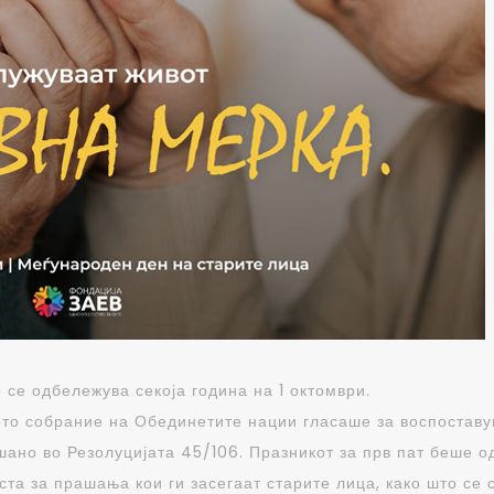
е
се одбележува секоја година на 1 октомври.
ото собрание на Обединетите нации гласаше за воспоставу
шано во Резолуцијата 45/106. Празникот за прв пат беше о
ста за прашања кои ги засегаат старите лица, како што се