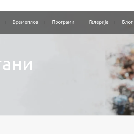
Времеплов
Програми
Галерија
Блог
тани