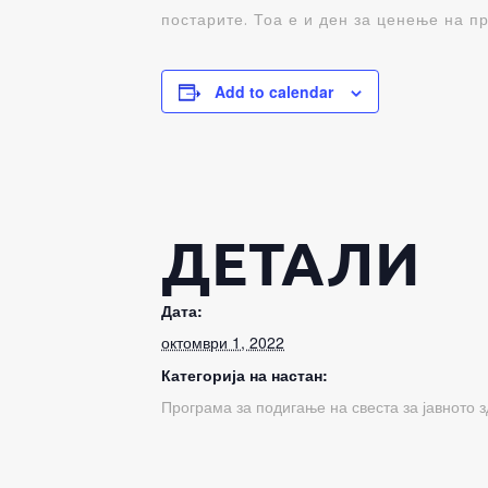
постарите. Тоа е и ден за ценење на п
Add to calendar
ДЕТАЛИ
Дата:
октомври 1, 2022
Категорија на настан:
Програма за подигање на свеста за јавното з