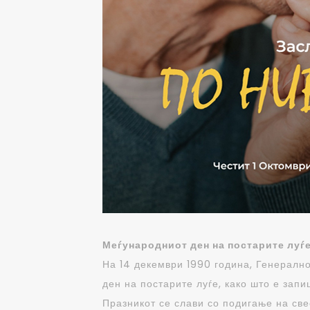
Меѓународниот ден на постарите луѓ
На 14 декември 1990 година, Генералн
ден на постарите луѓе, како што е запи
Празникот се слави со подигање на све