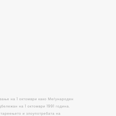
вање на 1 октомври како Меѓународен
дбележан на 1 октомври 1991 година.
 стареењето и злоупотребата на