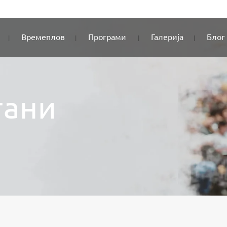
Времеплов
Програми
Галерија
Блог
тани