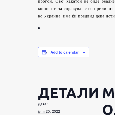
прогон. Овој хакатон ќе биде реали
концепти за справување со приливот 
во Украина, имајќи предвид дека исти
Add to calendar
ДЕТАЛИ
М
О
Дата:
јуни 20, 2022