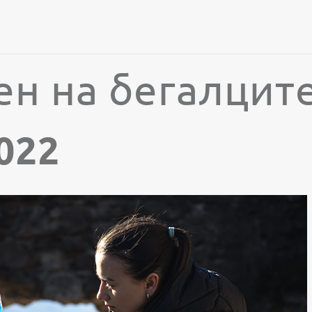
ен на бегалцит
022