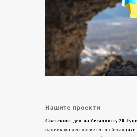
Нашите проекти
Светски
от
ден на бегалците
, 20 Јуни
нации
како ден посветен на бегалците