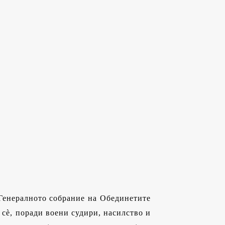
 Генералното собрание на Обединетите
 сè, поради воени судири, насилство и