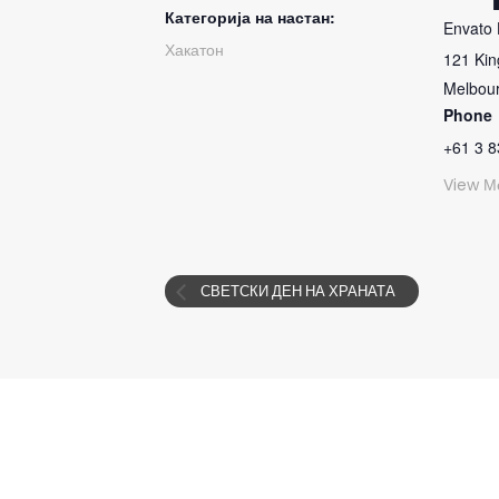
Категорија на настан:
Envato
Хакатон
121 Kin
Melbou
Phone
+61 3 
View М
СВЕТСКИ ДЕН НА ХРАНАТА