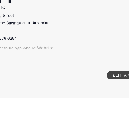
 HQ
g Street
rne
,
Victoria
3000
Australia
8376 6284
есто на одржување Website
ДЕН НА 