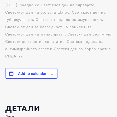
(СЗО), заедно со Светскиот ден на здравјето,
Светскиот ден на болеста Шагас, Светскиот ден на
туберкулозата, Светската недела на имунизација,
Светскиот ден за безбедност на пациентите,
Светскиот ден на маларијата. , Светски ден без тутун,
Светски ден против хепатитис, Светска недела на
антимикробната свест и Светски ден за борба против
СИДА-та.
Add to calendar
ДЕТАЛИ
Дата: