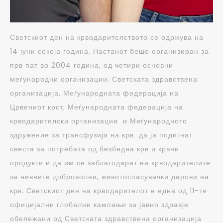
Светскиот ден на крводарителството се одржува на
14 јуни секоја година. Настанот беше организиран за
прв пат во 2004 година, од четири основни
меѓународни организации: Светската здравствена
организација, Меѓународната федерација на
Црвениот крст; Меѓународната федерација на
крводарителски организации и Меѓународното
здружение за трансфузија на крв да ја подигнат
свеста за потребата од безбедна крв и крвни
продукти и да им се заблагодарат на крводарителите
за нивните доброволни, животоспасувачки дарови на
крв. Светскиот ден на крводарителот е една од 11-те
официјални глобални кампањи за јавно здравје
обележани од Светската здравствена организација