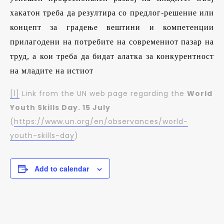
хакатон треба да резултира со предлог-решение или
концепт за градење вештини и компетенции
прилагодени на потребите на современиот пазар на
труд, а кои треба да бидат алатка за конкурентност
на младите на истиот
[1]
Link from the UN web page regarding the
World
Youth Skills Day. 15 July
(
https://www.un.org/en/observances/world-
youth-skills-day
)
Add to calendar