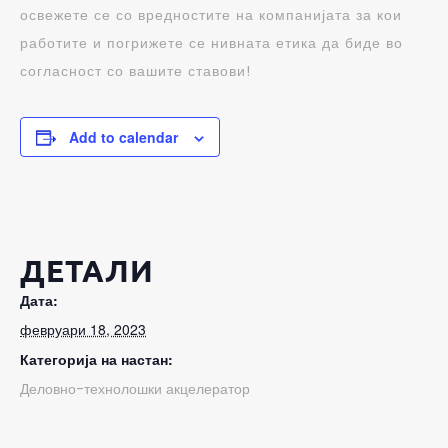
освежете се со вредностите на компанијата за кои
работите и погрижете се нивната етика да биде во
согласност со вашите ставови!
Add to calendar
ДЕТАЛИ
Дата:
февруари 18, 2023
Категорија на настан:
Деловно-технолошки акцелератор