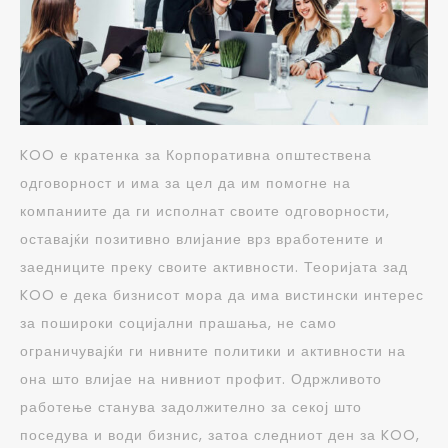
KOO е кратенка за Корпоративна општествена
одговорност и има за цел да им помогне на
компаниите да ги исполнат своите одговорности,
оставајќи позитивно влијание врз вработените и
заедниците преку своите активности. Теоријата зад
KOO е дека бизнисот мора да има вистински интерес
за пошироки социјални прашања, не само
ограничувајќи ги нивните политики и активности на
она што влијае на нивниот профит. Одржливото
работење станува задолжително за секој што
поседува и води бизнис, затоа следниот ден за KOO,