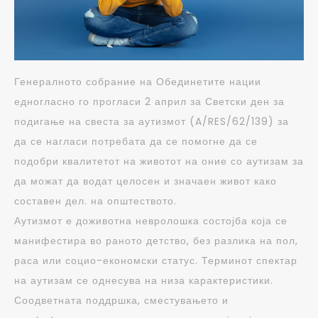
Генералното собрание на Обединетите нации
едногласно го прогласи 2 април за Светски ден за
подигање на свеста за аутизмот (A/RES/62/139) за
да се нагласи потребата да се помогне да се
подобри квалитетот на животот на оние со аутизам за
да можат да водат целосен и значаен живот како
составен дел. на општеството.
Аутизмот е доживотна невролошка состојба која се
манифестира во раното детство, без разлика на пол,
раса или социо-економски статус. Терминот спектар
на аутизам се однесува на низа карактеристики.
Соодветната поддршка, сместувањето и