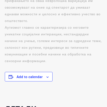
прифаќањето на оваа невролошка варијација им
овозможуваат на оние од спектарот да уживаат
еднакви можности и целосно и ефективно учество во
општеството.
Аутизмот главно се карактеризира со неговите
уникатни социјални интеракции, нестандардни
начини на учење, големи интереси за одредени теми,
склоност кон рутини, предизвици во типичните
комуникации и посебни начини на обработка на
сензорни информации.
Add to calendar