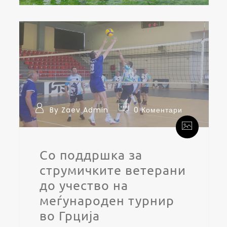
By Zaev Admin
0 Коментари
Со поддршка за
струмичките ветерани
до учество на
меѓународен турнир
во Грција