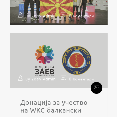
By Zaev Admin
0 Коментари
By Zaev Admin
0 Коментари
Донација за учество
на WKC балкански