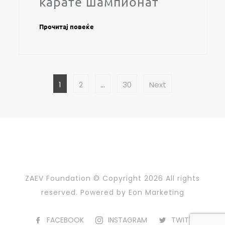
карате шампионат
Прочитај повеќе
POSTS
Page
Page
Page
1
2
…
30
Next
PAGINATION
ZAEV Foundation © Copyright
2026 All rights
reserved. Powered by
Eon Marketing
FACEBOOK
INSTAGRAM
TWITTER