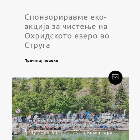
Спонзориравме еко-
акција за чистење на
Охридското езеро во
Струга
Прочитај повеќе
By Zaev Admin
0 Коментари